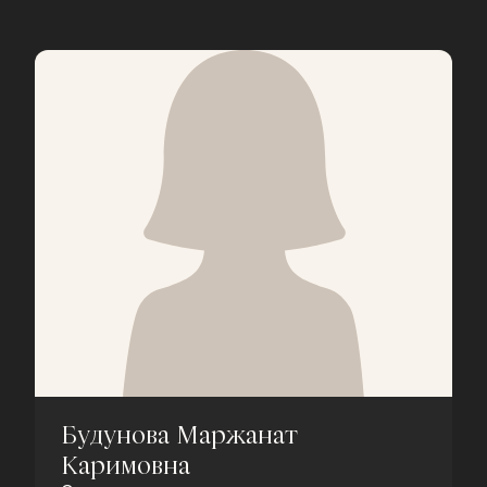
Будунова Маржанат
Каримовна