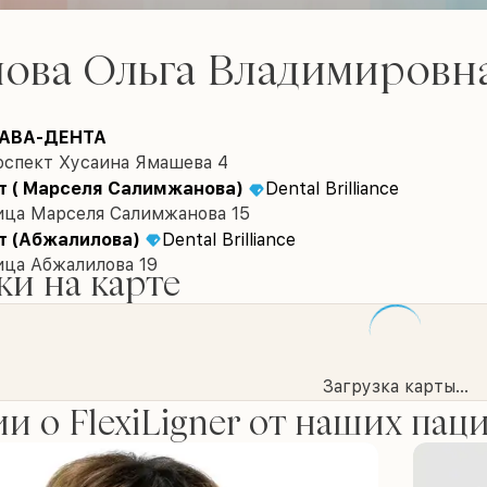
нова Ольга Владимировн
АВА-ДЕНТА
оспект Хусаина Ямашева 4
 ( Марселя Салимжанова)
Dental Brilliance
лица Марселя Салимжанова 15
т (Абжалилова)
Dental Brilliance
ица Абжалилова 19
и на карте
Загрузка карты...
и о FlexiLigner от наших пац