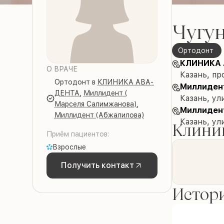
Чугу
Ортодонт
КЛИНИКА 
О ВРАЧЕ
Казань, пр
Ортодонт
в
КЛИНИКА АВА-
Миллидент
ДЕНТА
,
Миллидент (
Казань, у
Марселя Салимжанова)
,
Миллиден
Миллидент (Абжалилова)
Казань, ул
Клиник
Приём пациентов:
Взрослые
Получить контакт
Истори