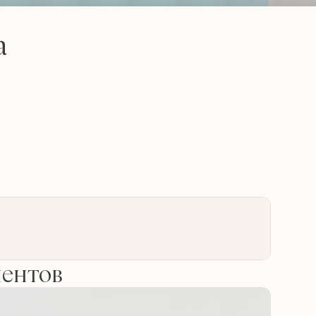
а
иентов