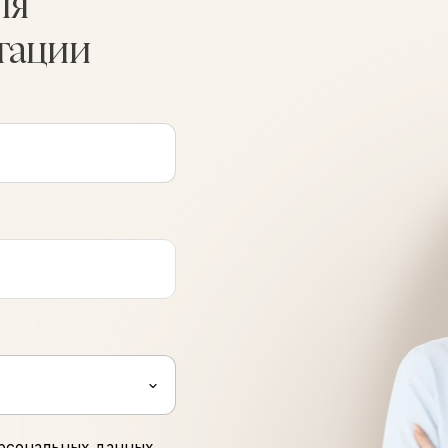
ля
тации
рсональных данных