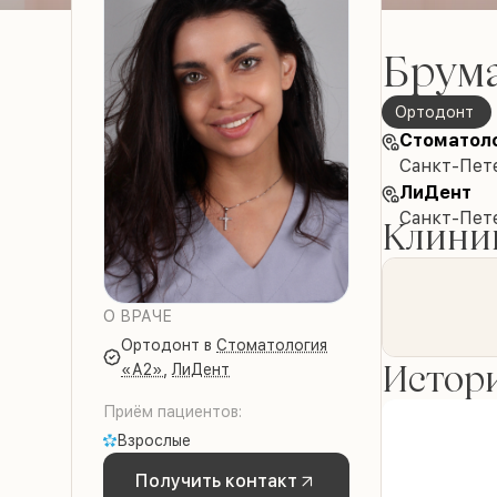
Брум
ортодонт
Стоматол
Санкт-Пет
ЛиДент
Санкт-Пете
Клиник
О ВРАЧЕ
ортодонт
в
Стоматология
Истори
«А2»
,
ЛиДент
Приём пациентов:
Взрослые
Получить контакт