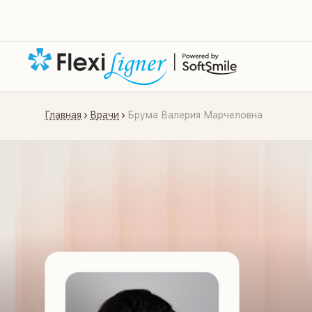
Главная
Врачи
Брума Валерия Марчеловна