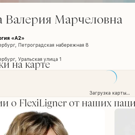
а Валерия Марчеловна
огия «А2»
ербург, Петроградская набережная 8
рбург, Уральская улица 1
и на карте
Загрузка карты...
и о FlexiLigner от наших пац