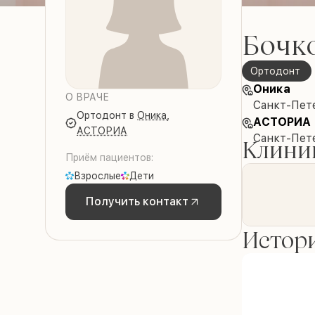
Бочко
Ортодонт
Оника
О ВРАЧЕ
Санкт-Пет
Ортодонт
в
Оника
,
АСТОРИА
АСТОРИА
Санкт-Пете
Клиник
Приём пациентов:
Взрослые
Дети
Получить контакт
Истори