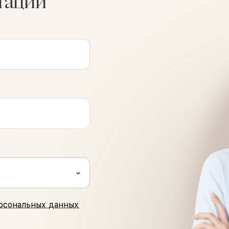
тации
рсональных данных