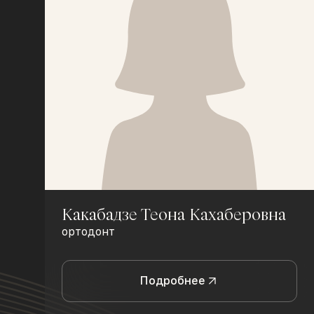
Какабадзе Теона Кахаберовна
ортодонт
Подробнее