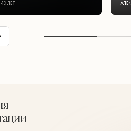
40 ЛЕТ
АЛЕ
ля
тации