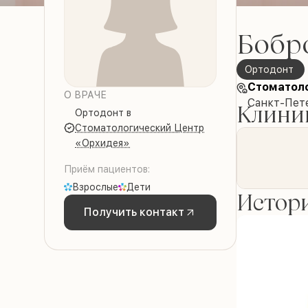
Бобр
ортодонт
Стоматол
О ВРАЧЕ
Санкт-Пете
Клиник
ортодонт
в
Стоматологический Центр
«Орхидея»
Приём пациентов:
Взрослые
Дети
Истори
Получить контакт