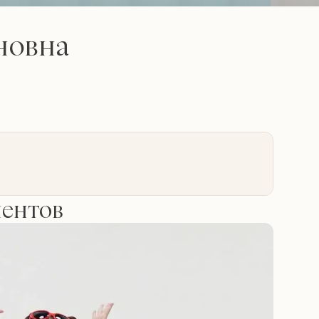
новна
иентов