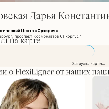
овская Дарья Константи
огический Центр «Орхидея»
рбург, проспект Космонавтов 61 корпус 1
и на карте
Загрузка карты...
и о FlexiLigner от наших пац