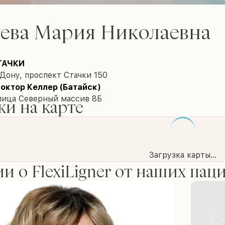
еева Мария Николаевна
ТАЧКИ
Дону, проспект Стачки 150
октор Келлер (Батайск)
улица Северный массив 8Б
и на карте
Загрузка карты...
и о FlexiLigner от наших пац