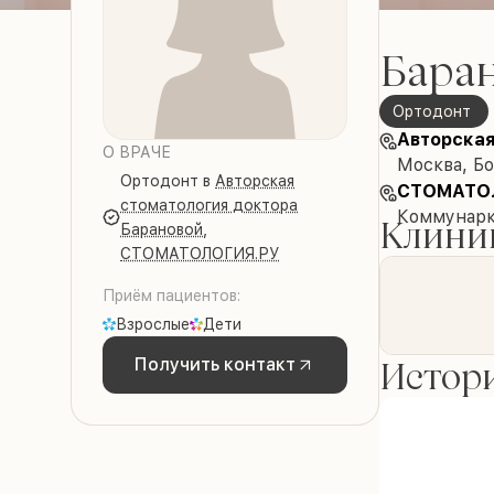
Бара
Ортодонт
Авторская
О ВРАЧЕ
Москва, Бо
Ортодонт
в
Авторская
СТОМАТО
стоматология доктора
Коммунарк
Клиник
Барановой
,
СТОМАТОЛОГИЯ.РУ
Приём пациентов:
Взрослые
Дети
Истори
Получить контакт