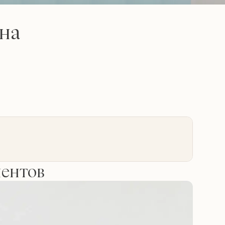
на
иентов