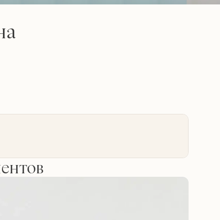
на
иентов