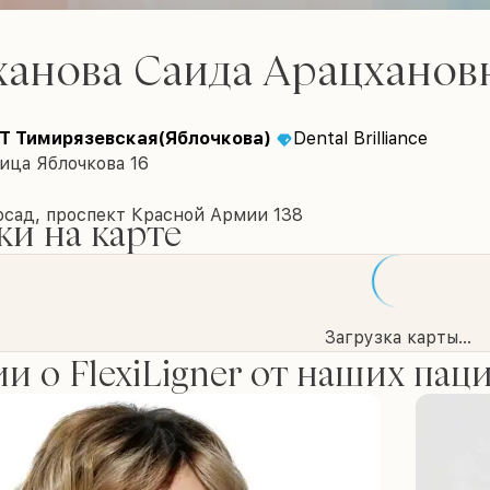
ханова Саида Арацханов
Т Тимирязевская(Яблочкова)
Dental Brilliance
ица Яблочкова 16
осад, проспект Красной Армии 138
и на карте
Загрузка карты...
и о FlexiLigner от наших пац