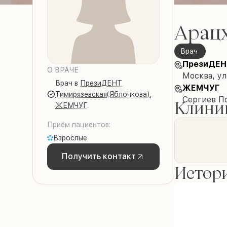
Арац
врач
ПрезиДЕН
О ВРАЧЕ
Москва, ул
врач
в
ПрезиДЕНТ
ЖЕМЧУГ
Тимирязевская(Яблочкова)
,
Сергиев П
Клиник
ЖЕМЧУГ
Приём пациентов:
Взрослые
Получить контакт
Истори