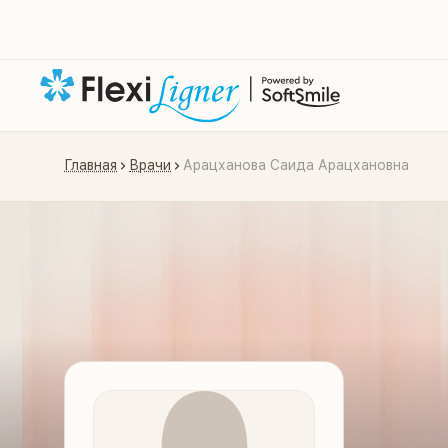
Главная
Врачи
Арацханова Саида Арацхановна