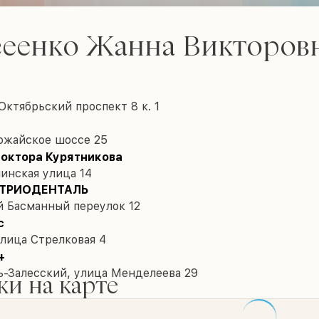
сеенко Жанна Викторов
ктябрьский проспект 8 к. 1
ожайское шоссе 25
октора Курятникова
инская улица 14
 ТРИОДЕНТАЛЬ
й Басманный переулок 12
c
лица Стрелковая 4
+
ь-Залесский, улица Менделеева 29
и на карте