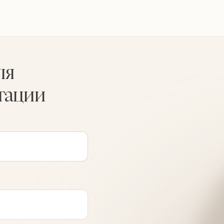
ля
тации