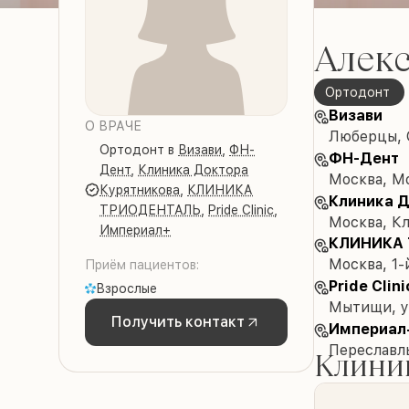
Алек
Ортодонт
Визави
О ВРАЧЕ
Люберцы, О
Ортодонт
в
Визави
,
ФН-
ФН-Дент
Дент
,
Клиника Доктора
Москва, М
Курятникова
,
КЛИНИКА
Клиника Д
ТРИОДЕНТАЛЬ
,
Pride Clinic
,
Москва, Кл
Империал+
КЛИНИКА
Москва, 1-
Приём пациентов:
Pride Clini
Взрослые
Мытищи, у
Получить контакт
Империал
Переславл
Клиник