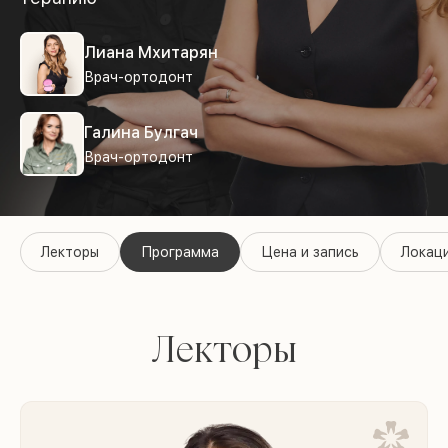
Лиана Мхитарян
Врач-ортодонт
Галина Булгач
Врач-ортодонт
Лекторы
Программа
Цена и запись
Локац
Лекторы