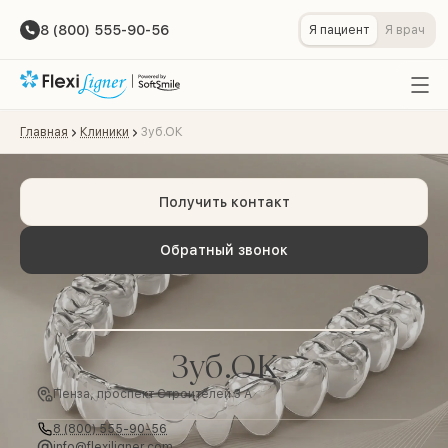
8 (800) 555-90-56
Я пациент
Я врач
Главная
Клиники
Зуб.ОК
Получить контакт
Обратный звонок
Зуб.ОК
Пенза, проспект Строителей 3 А
8 (800) 555-90-56
info@flexiligner.com