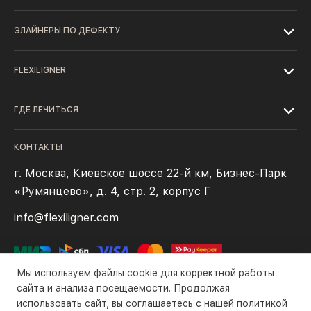
ЭЛАЙНЕРЫ ПО ДЕФЕКТУ
FLEXILIGNER
ГДЕ ЛЕЧИТЬСЯ
КОНТАКТЫ
г. Москва, Киевское шоссе 22-й км, Бизнес-Парк
«Румянцево», д. 4, стр. 2, корпус Г
info@flexiligner.com
Мы используем файлы cookie для корректной работы
сайта и анализа посещаемости. Продолжая
использовать сайт, вы соглашаетесь с нашей
политикой
Политика конфиденциальности
Файлы cookie
Правила оплаты