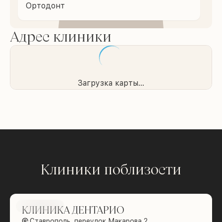
Ортодонт
Адрес клиники
Загрузка карты...
Клиники поблизости
Brilliance
КЛИНИКА ДЕНТАРИО
Ставрополь, переулок Макарова 2