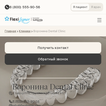
8 (800) 555-90-56
Я пациент
Я врач
Главная
Клиники
Воронина Dental Clinic
Получить контакт
Обратный звонок
Воронина Dental Clinic
Ставрополь, проспект Кулакова 65/1
8 (800) 555-90-56
info@flexiligner.com