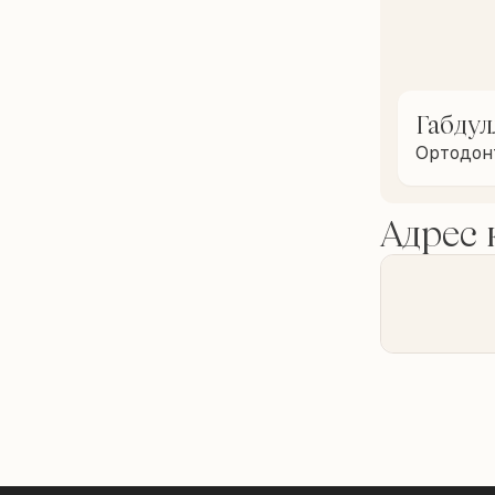
Габдул
Ортодон
Адрес