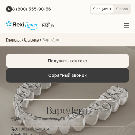
8 (800) 555-90-56
Я пациент
Я врач
Главная
Клиники
ВароДент
Получить контакт
Обратный звонок
ВароДент
Москва, проспект Мира 95
8 (800) 555-90-56
info@flexiligner.com