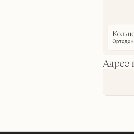
Кольц
Ортодон
Адрес