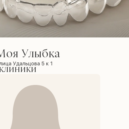
Моя Улыбка
лица Удальцова 5 к 1
 клиники