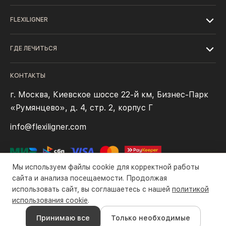
FLEXILIGNER
ГДЕ ЛЕЧИТЬСЯ
КОНТАКТЫ
г. Москва, Киевское шоссе 22-й км, Бизнес-Парк
«Румянцево», д. 4, стр. 2, корпус Г
info@flexiligner.com
Мы используем файлы cookie для корректной работы
сайта и анализа посещаемости. Продолжая
использовать сайт, вы соглашаетесь с нашей
политикой
Политика конфиденциальности
Файлы cookie
Правила оплаты
использования cookie
.
Все права защищены компанией ООО «Флексилайнер». ©2016-
Принимаю все
Только необходимые
2026 гг.