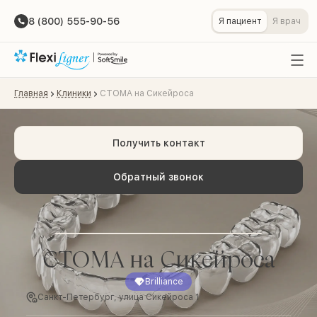
8 (800) 555-90-56
Я пациент
Я врач
Главная
Клиники
СТОМА на Сикейроса
Получить контакт
Обратный звонок
СТОМА на Сикейроса
Brilliance
Санкт-Петербург, улица Сикейроса 1