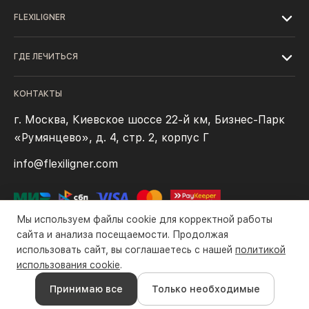
FLEXILIGNER
ГДЕ ЛЕЧИТЬСЯ
КОНТАКТЫ
г. Москва, Киевское шоссе 22-й км, Бизнес-Парк
«Румянцево», д. 4, стр. 2, корпус Г
info@flexiligner.com
Мы используем файлы cookie для корректной работы
сайта и анализа посещаемости. Продолжая
использовать сайт, вы соглашаетесь с нашей
политикой
Политика конфиденциальности
Файлы cookie
Правила оплаты
использования cookie
.
Все права защищены компанией ООО «Флексилайнер». ©2016-
Принимаю все
Только необходимые
2026 гг.