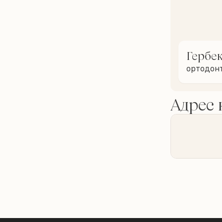
Гербек
ортодон
Адрес