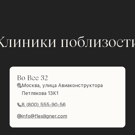
Клиники поблизост
Во Все 32
Москва, улица Авиаконструктора
Петлякова 13К1
8 (800) 555-90-56
info@flexiligner.com