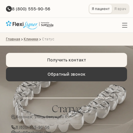
8 (800) 555-90-56
Я пациент
Я врач
Главная
Клиники
Статус
Получить контакт
Обратный звонок
Статус
Воронеж, улица Остужева 6
8 (800) 555-90-56
info@flexiligner.com