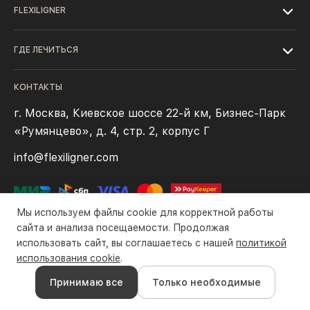
FLEXILIGNER
ГДЕ ЛЕЧИТЬСЯ
КОНТАКТЫ
г. Москва, Киевское шоссе 22-й км, Бизнес-Парк
«Румянцево», д. 4, стр. 2, корпус Г
info@flexiligner.com
Мы используем файлы cookie для корректной работы
сайта и анализа посещаемости. Продолжая
использовать сайт, вы соглашаетесь с нашей
политикой
Политика конфиденциальности
Файлы cookie
Правила оплаты
использования cookie
.
Все права защищены компанией ООО «Флексилайнер». ©2016-
Принимаю все
Только необходимые
2026 гг.