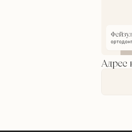
Фейзу
ортодон
Адрес