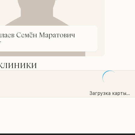
ллаев Семён Маратович
т
 клиники
Загрузка карты...