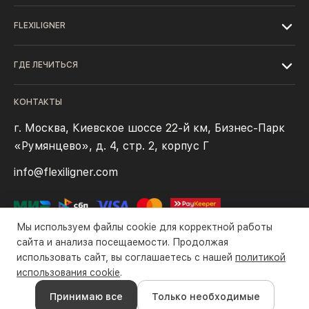
FLEXILIGNER
ГДЕ ЛЕЧИТЬСЯ
КОНТАКТЫ
г. Москва, Киевское шоссе 22-й км, Бизнес-Парк
«Румянцево», д. 4, стр. 2, корпус Г
info@flexiligner.com
Мы используем файлы cookie для корректной работы
сайта и анализа посещаемости. Продолжая
использовать сайт, вы соглашаетесь с нашей
политикой
Политика конфиденциальности
Файлы cookie
Правила оплаты
использования cookie
.
Все права защищены компанией ООО «Флексилайнер». ©2016-
Принимаю все
Только необходимые
2026 гг.