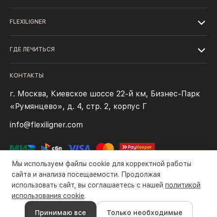
FLEXILIGNER
ГДЕ ЛЕЧИТЬСЯ
КОНТАКТЫ
г. Москва, Киевское шоссе 22-й км, Бизнес-Парк
«Румянцево», д. 4, стр. 2, корпус Г
info@flexiligner.com
Мы используем файлы cookie для корректной работы
сайта и анализа посещаемости. Продолжая
использовать сайт, вы соглашаетесь с нашей
политикой
Политика конфиденциальности
Файлы cookie
Правила оплаты
использования cookie
.
Все права защищены компанией ООО «Флексилайнер». ©2016-
Принимаю все
Только необходимые