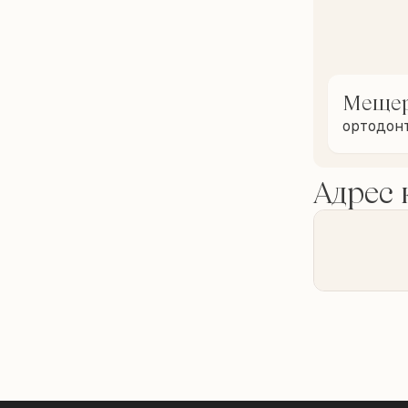
Мещер
ортодон
Адрес