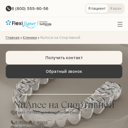
8 (800) 555-90-56
Я пациент
Я врач
Главная
Клиники
NuAnce на Спортивной
Получить контакт
Обратный звонок
NuAnce на Спортивной
Санкт-Петербург, Спортивная улица 2
8 (800) 555-90-56
info@flexiligner.com