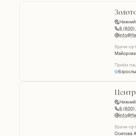
Золот
Нижний
8 (800)
info@fle
Врачи-ор
Майорова
Приём пац
Взрослы
Центр
Нижний
8 (800)
info@fle
Врачи-ор
Осипова 