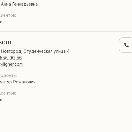
 Анна Геннадьевна
иентов:
е
kom
 Новгород,
Студенческая улица 4
 555-90-56
xiligner.com
тодонты:
ачатур Романович
иентов:
е