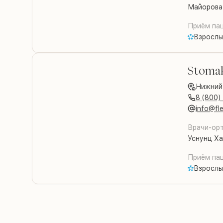
Майорова
Приём пац
Взрослы
Stoma
Нижний
8 (800)
info@fle
Врачи-ор
Уснунц Х
Приём пац
Взрослы