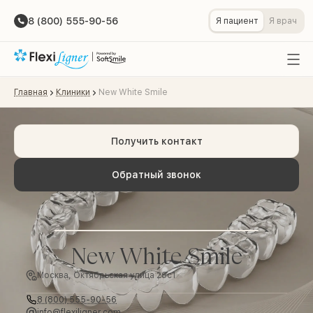
8 (800) 555-90-56
Я пациент
Я врач
Главная
Клиники
New White Smile
Получить контакт
Обратный звонок
New White Smile
Москва, Октябрьская улица 26с1
8 (800) 555-90-56
info@flexiligner.com