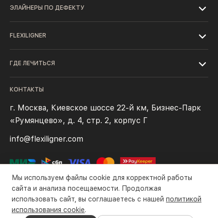
ЭЛАЙНЕРЫ ПО ДЕФЕКТУ
FLEXILIGNER
ГДЕ ЛЕЧИТЬСЯ
КОНТАКТЫ
г. Москва, Киевское шоссе 22-й км, Бизнес-Парк
«Румянцево», д. 4, стр. 2, корпус Г
info@flexiligner.com
Мы используем файлы cookie для корректной работы
сайта и анализа посещаемости. Продолжая
использовать сайт, вы соглашаетесь с нашей
политикой
Политика конфиденциальности
Файлы cookie
Правила оплаты
использования cookie
.