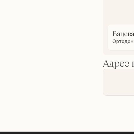
Бацев
Ортодон
Адрес