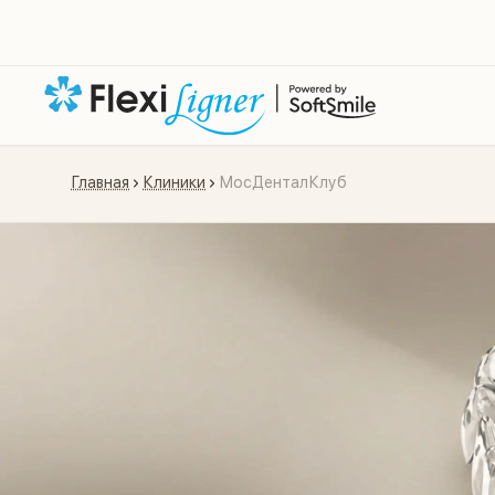
Главная
Клиники
МосДенталКлуб