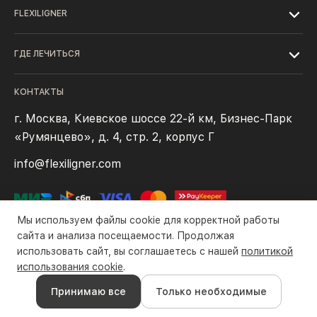
FLEXILIGNER
ГДЕ ЛЕЧИТЬСЯ
КОНТАКТЫ
г. Москва, Киевское шоссе 22-й км, Бизнес-Парк
«Румянцево», д. 4, стр. 2, корпус Г
info@flexiligner.com
Мы используем файлы cookie для корректной работы
сайта и анализа посещаемости. Продолжая
использовать сайт, вы соглашаетесь с нашей
политикой
Политика конфиденциальности
Файлы cookie
Правила оплаты
использования cookie
.
Все права защищены компанией ООО «Флексилайнер». ©2016-
Принимаю все
Только необходимые
2026 гг.