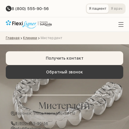
8 (800) 555-90-56
Я пациент
Я врач
Главная
Клиники
Мистердент
Получить контакт
Обратный звонок
Мистердент
Воронеж, улица Карла Маркса 112
8 (800) 555-90-56
info@flexiligner.com