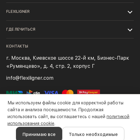
FLEXILIGNER
ГДЕ ЛЕЧИТЬСЯ
КОНТАКТЫ
г. Москва, Киевское шоссе 22-й км, Бизнес-Парк
«Румянцево», д. 4, стр. 2, корпус Г
info@flexiligner.com
Мы используем файлы cookie для корректной работы
сайта и анализа посещаемости. Продолжая
использовать сайт, вы соглашаетесь с нашей
политикой
Политика конфиденциальности
Файлы cookie
Правила оплаты
использования cookie
.
Все права защищены компанией ООО «Флексилайнер». ©2016-
Принимаю все
Только необходимые
2026 гг.