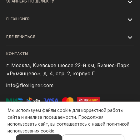
ЭЛАЙНЕРЫ ПО ДЕФЕКТУ
FLEXILIGNER
ГДЕ ЛЕЧИТЬСЯ
КОНТАКТЫ
г. Москва, Киевское шоссе 22-й км, Бизнес-Парк
«Румянцево», д. 4, стр. 2, корпус Г
info@flexiligner.com
Мы используем файлы cookie для корректной работы
сайта и анализа посещаемости. Продолжая
использовать сайт, вы соглашаетесь с нашей
политикой
Политика конфиденциальности
Файлы cookie
Правила оплаты
использования cookie
.