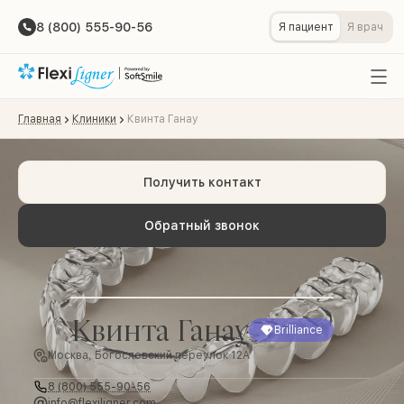
8 (800) 555-90-56
Я пациент
Я врач
Главная
Клиники
Квинта Ганау
Получить контакт
Обратный звонок
Квинта Ганау
Brilliance
Москва, Богословский переулок 12А
8 (800) 555-90-56
info@flexiligner.com