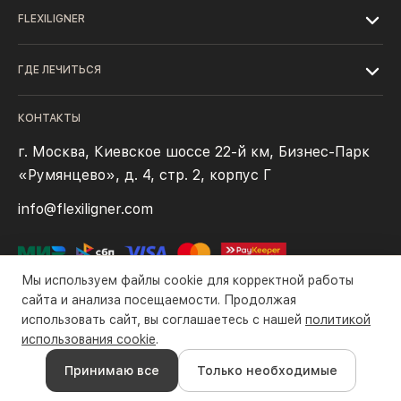
FLEXILIGNER
ГДЕ ЛЕЧИТЬСЯ
КОНТАКТЫ
г. Москва, Киевское шоссе 22-й км, Бизнес-Парк
«Румянцево», д. 4, стр. 2, корпус Г
info@flexiligner.com
Мы используем файлы cookie для корректной работы
сайта и анализа посещаемости. Продолжая
использовать сайт, вы соглашаетесь с нашей
политикой
Политика конфиденциальности
Файлы cookie
Правила оплаты
использования cookie
.
Все права защищены компанией ООО «Флексилайнер». ©2016-
Принимаю все
Только необходимые
2026 гг.