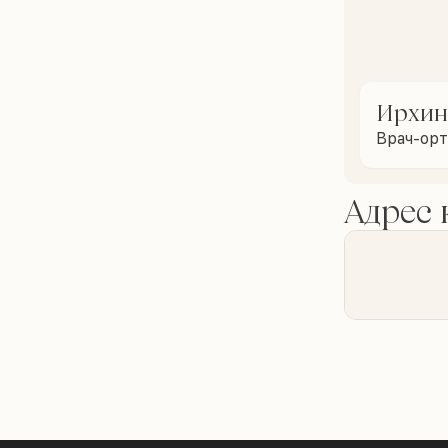
Ирхин
Врач-ор
Адрес