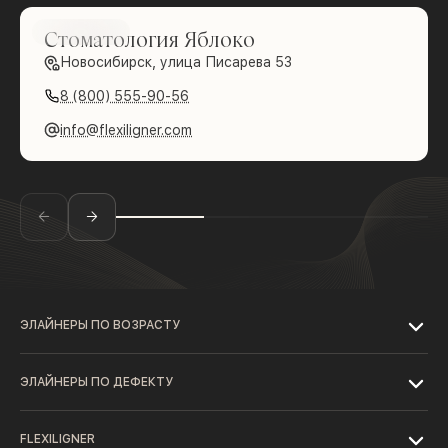
Brilliance
Стоматология Яблоко
Новосибирск, улица Писарева 53
8 (800) 555-90-56
info@flexiligner.com
ЭЛАЙНЕРЫ ПО ВОЗРАСТУ
ЭЛАЙНЕРЫ ПО ДЕФЕКТУ
FLEXILIGNER