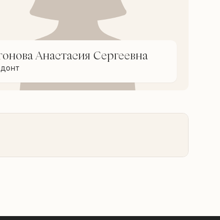
тонова Анастасия Сергеевна
одонт