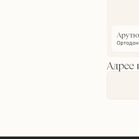
Арутю
Ортодон
Адрес