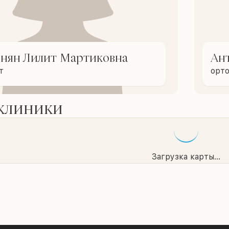
нян Лилит Мартиковна
Ан
т
орт
 клиники
Загрузка карты...