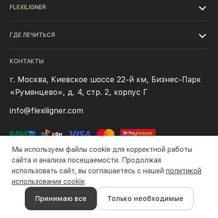
FLEXILIGNER
ГДЕ ЛЕЧИТЬСЯ
КОНТАКТЫ
г. Москва, Киевское шоссе 22-й км, Бизнес-Парк
«Румянцево», д. 4, стр. 2, корпус Г
info@flexiligner.com
Мы используем файлы cookie для корректной работы
сайта и анализа посещаемости. Продолжая
использовать сайт, вы соглашаетесь с нашей
политикой
Политика конфиденциальности
Файлы cookie
Правила оплаты
использования cookie
.
Все права защищены компанией ООО «Флексилайнер». ©2016-
Принимаю все
Только необходимые
2026 гг.