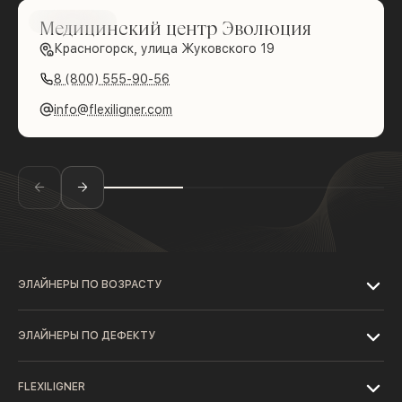
Brilliance
Медицинский центр Эволюция
Красногорск, улица Жуковского 19
8 (800) 555-90-56
info@flexiligner.com
ЭЛАЙНЕРЫ ПО ВОЗРАСТУ
ЭЛАЙНЕРЫ ПО ДЕФЕКТУ
FLEXILIGNER