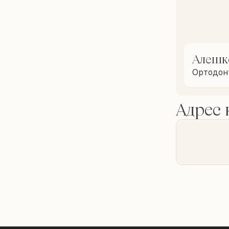
Алешк
Ортодон
Адрес