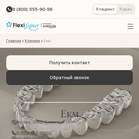
8 (800) 555-90-56
Я пациент
Я врач
Главная
Клиники
Екм
Получить контакт
Обратный звонок
Екм
Москва, улица Планетная 19
8 (800) 555-90-56
info@flexiligner.com