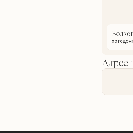
Волко
ортодон
Адрес