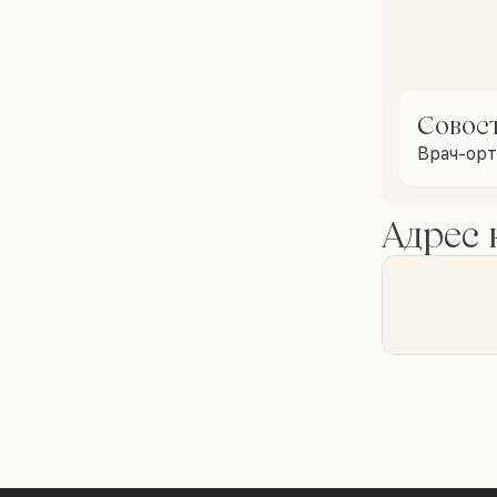
Совос
Врач-ор
Адрес