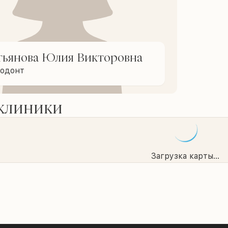
тьянова Юлия Викторовна
тодонт
 клиники
Загрузка карты...