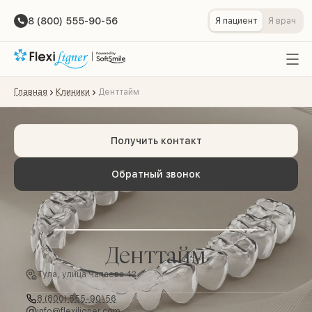
8 (800) 555-90-56
Я пациент
Я врач
Главная
Клиники
Денттайм
Получить контакт
Обратный звонок
Денттайм
Тула, улица Чапаева 42
8 (800) 555-90-56
info@flexiligner.com