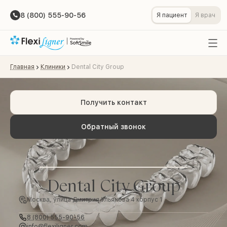
8 (800) 555-90-56
Я пациент
Я врач
Главная
Клиники
Dental City Group
Получить контакт
Обратный звонок
Dental City Group
Москва, улица Дмитрия Ульянова 4 корпус 1
8 (800) 555-90-56
info@flexiligner.com