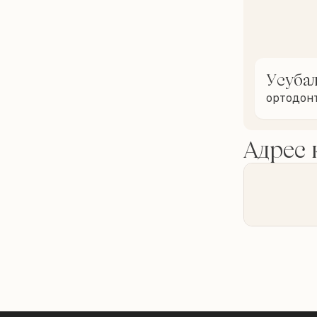
Усубал
ортодон
Адрес