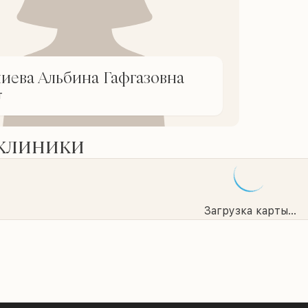
иева Альбина Гафгазовна
т
 клиники
Загрузка карты...