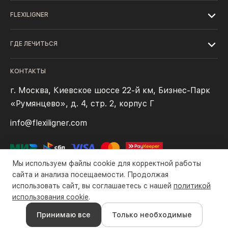
FLEXILIGNER
ГДЕ ЛЕЧИТЬСЯ
КОНТАКТЫ
г. Москва, Киевское шоссе 22-й км, Бизнес-Парк
«Румянцево», д. 4, стр. 2, корпус Г
info@flexiligner.com
Мы используем файлы cookie для корректной работы
сайта и анализа посещаемости. Продолжая
использовать сайт, вы соглашаетесь с нашей
политикой
Политика конфиденциальности
Файлы cookie
Правила оплаты
использования cookie
.
Все права защищены компанией ООО «Флексилайнер». ©2016-
Принимаю все
Только необходимые
2026 гг.