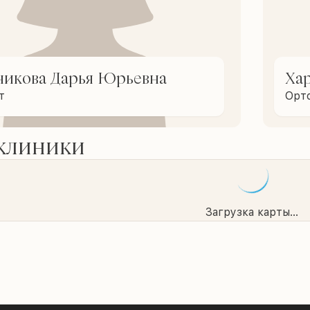
никова Дарья Юрьевна
Хар
т
Орт
 клиники
Загрузка карты...