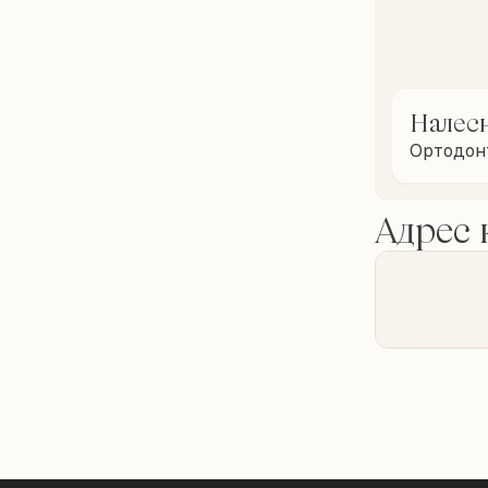
Налес
Ортодон
Адрес