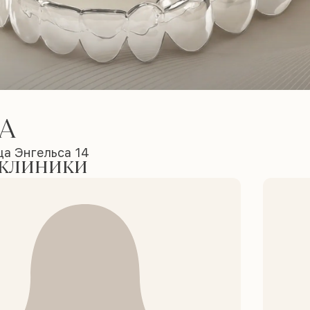
А
ца Энгельса 14
 клиники