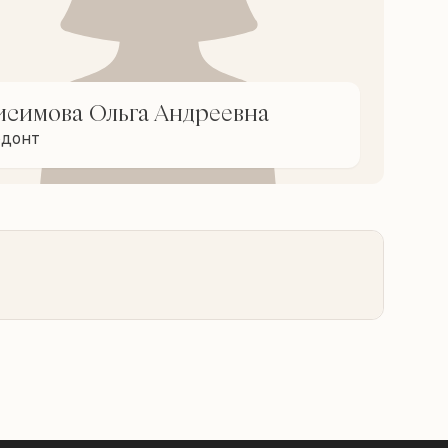
исимова Ольга Андреевна
одонт