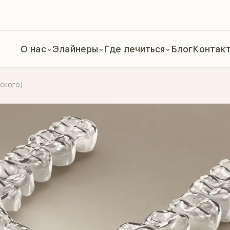
О нас
Элайнеры
Где лечиться
Блог
Контак
ского)