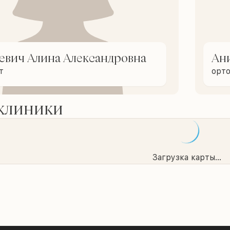
евич Алина Александровна
Ан
т
орт
 клиники
Загрузка карты...